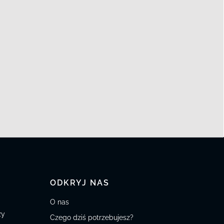
ODKRYJ NAS
O nas
zy
Czego dziś potrzebujesz?