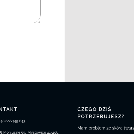
NTAKT
CZEGO DZIŚ
POTRZEBUJESZ?
+48 606 745 843
Mam problem ze skórą twar
Ul. Moniuszki 59
,
Mysłowice
41-406
,