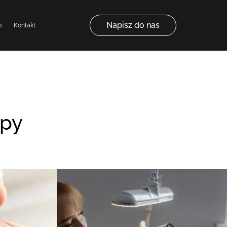
Napisz do nas
p
Kontakt
opy