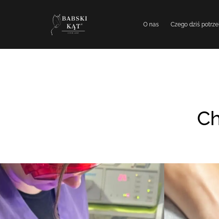
O nas
Czego dziś potrze