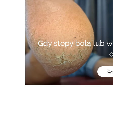
Gdy stopy bolą lub wymagają specjalistycznej
o
Cz