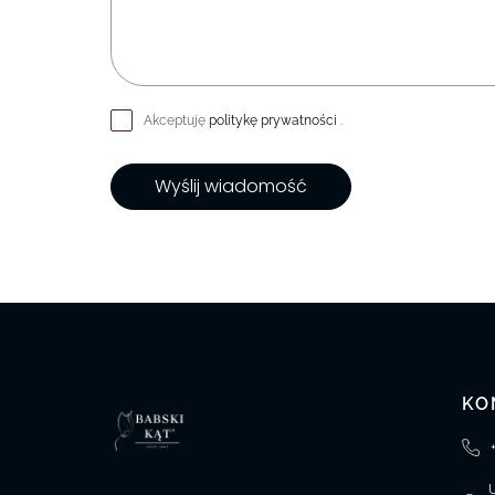
Akceptuję
politykę prywatności
.
Wyślij wiadomość
KO