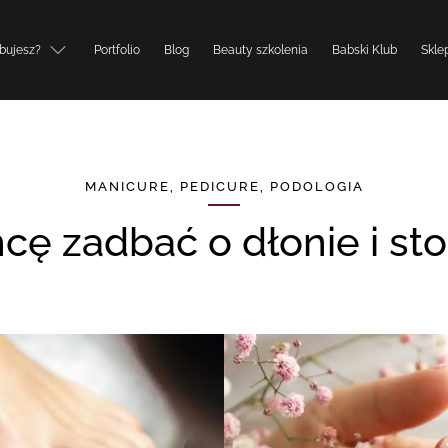
bujesz?
Portfolio
Blog
Beauty szkolenia
Babski Klub
Skle
MANICURE, PEDICURE, PODOLOGIA
Chcę zadbać o dłonie i st