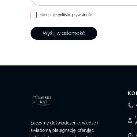
Akceptuję
politykę prywatności
.
Wyślij wiadomość
KO
Łączymy doświadczenie, wiedzę i
świadomą pielęgnację, oferując