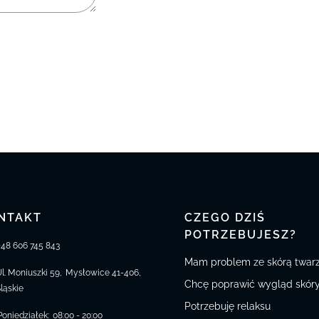
NTAKT
CZEGO DZIŚ
POTRZEBUJESZ?
+48 606 745 843
Mam problem ze skórą twar
Ul. Moniuszki 59
,
Mysłowice
41-406
,
Chcę poprawić wygląd skór
Śląskie
Potrzebuję relaksu
Poniedziałek
:
08:00 - 20:00