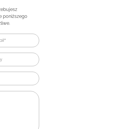
rzebujesz
ie poniższego
liwe.