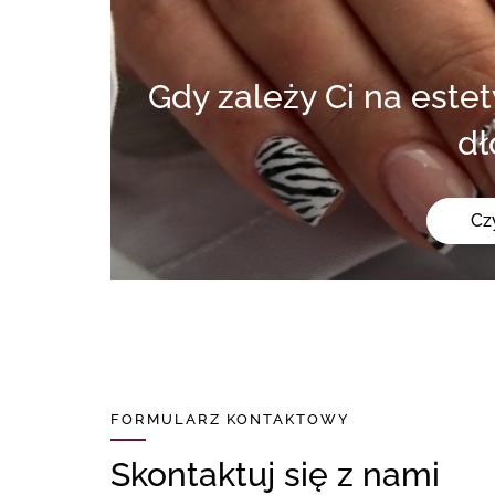
Gdy zależy Ci na estetyce, trwałości i zadbanych
dł
Cz
FORMULARZ KONTAKTOWY
Skontaktuj się z nami