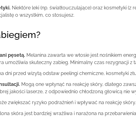
tyki.
Niektóre leki (np. światłouczulające) oraz kosmetyki 
alistę o wszystkim, co stosujesz.
zabiegiem?
ani pęsetą.
Melanina zawarta we włosie jest nośnikiem energii
tóra umożliwia skuteczny zabieg. Minimalny czas rezygnacji z
lka dni przed wizytą odstaw peelingi chemiczne, kosmetyki złu
sultacji.
Mogą one wpłynąć na reakcję skóry, dlatego zawsze
obrej jakości laserze, z odpowiednio chłodzoną głowicą nie 
że zwiększać ryzyko podrażnień i wpływać na reakcję skóry.
ona skóra jest bardziej wrażliwa i narażona na przebarwienia