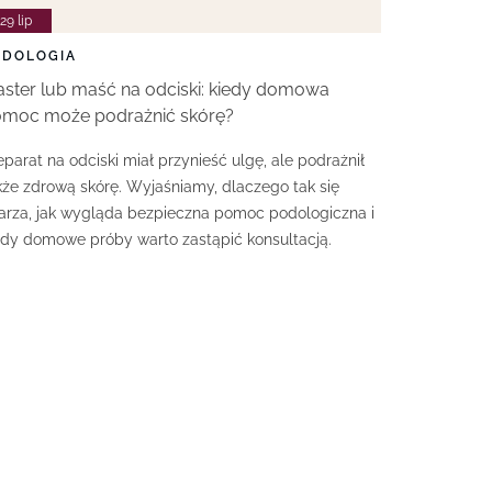
29 lip
ODOLOGIA
aster lub maść na odciski: kiedy domowa
moc może podrażnić skórę?
eparat na odciski miał przynieść ulgę, ale podrażnił
kże zdrową skórę. Wyjaśniamy, dlaczego tak się
arza, jak wygląda bezpieczna pomoc podologiczna i
edy domowe próby warto zastąpić konsultacją.