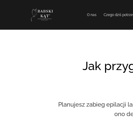
O nas
Czego dziś potrze
Jak przy
Planujesz zabieg epilacji 
ono de