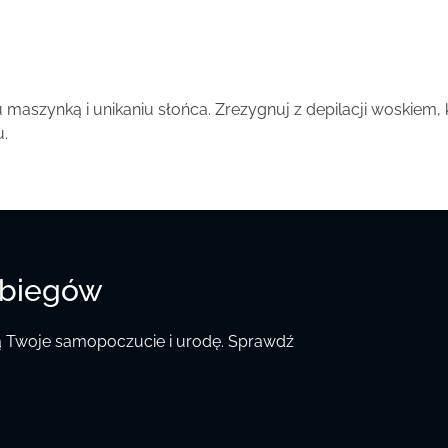
u maszynką i unikaniu słońca. Zrezygnuj z depilacji woskiem
u.
abiegów
ią Twoje samopoczucie i urodę. Sprawdź