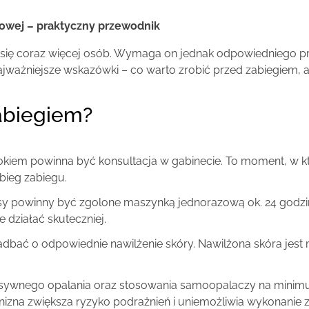
erowej – praktyczny przewodnik
je się coraz więcej osób. Wymaga on jednak odpowiedniego 
ajważniejsze wskazówki – co warto zrobić przed zabiegiem, a 
zabiegiem?
kiem powinna być konsultacja w gabinecie. To moment, w któ
bieg zabiegu.
y powinny być zgolone maszynką jednorazową ok. 24 godzin 
e działać skuteczniej.
dbać o odpowiednie nawilżenie skóry. Nawilżona skóra jest m
ensywnego opalania oraz stosowania samoopalaczy na minim
nizna zwiększa ryzyko podrażnień i uniemożliwia wykonani