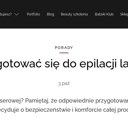
bujesz?
Portfolio
Blog
Beauty szkolenia
Babski Klub
Skle
PORADY
gotować się do epilacji 
3 paź
laserowej? Pamiętaj, że odpowiednie przygotowa
cyduje o bezpieczeństwie i komforcie całej pro