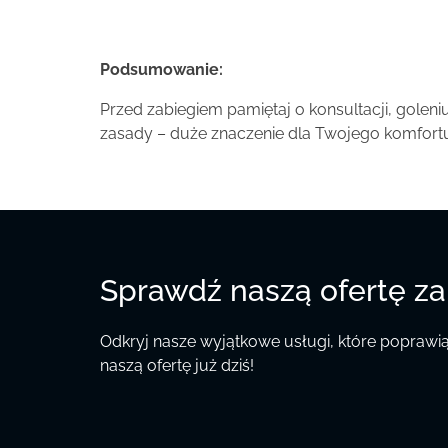
Podsumowanie:
Przed zabiegiem pamiętaj o konsultacji, goleni
zasady – duże znaczenie dla Twojego komfort
Sprawdź naszą ofertę z
Odkryj nasze wyjątkowe usługi, które popraw
naszą ofertę już dziś!