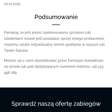
02.12.2025
Podsumowanie
Pamiętaj, że jeśli jesteś zainteresowany sprzętem lub
szkoleniami (nawet jeśli posiadasz sprzęt innego producenta),
możemy ustalić indywidualny termin spotkania w naszym lub
Twoim Salonie.
Możesz się z nami skontaktować przez formularz kontaktowy
na stronie lub pod dedykowanym numerem telefonu +48 533
998 189.
Sprawdź naszą ofertę zabiegów