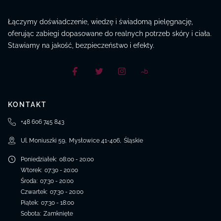
Łączymy doświadczenie, wiedzę i świadomą pielęgnację,
oferując zabiegi dopasowane do realnych potrzeb skóry i ciała.
Stawiamy na jakość, bezpieczeństwo i efekty.
KONTAKT
+48 606 745 843
Ul. Moniuszki 59
,
Mysłowice
41-406
,
Śląskie
Poniedziałek
:
08:00 - 20:00
Wtorek
:
07:30 - 20:00
Środa
:
07:30 - 20:00
Czwartek
:
07:30 - 20:00
Piątek
:
07:30 - 18:00
Sobota
:
Zamknięte